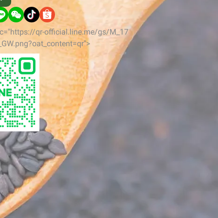
c="https://qr-official.line.me/gs/M_17
_GW.png?oat_content=qr">