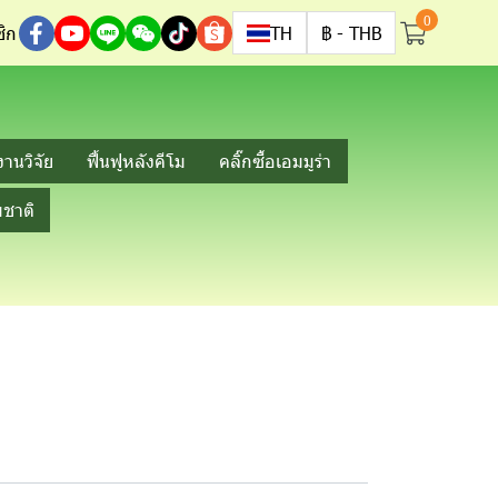
0
ิก
TH
฿
-
THB
งานวิจัย
ฟื้นฟูหลังคีโม
คลิ๊กซื้อเอมมูร่า
ชาติ