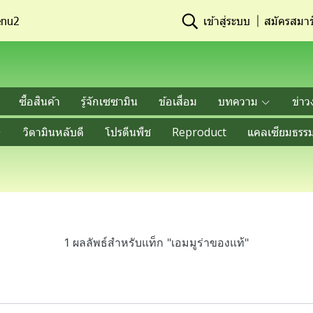
nu2
เข้าสู่ระบบ
สมัครสมาช
ซื้อสินค้า
รู้จักเซซามิน
ข้อเสื่อม
บทความ
ข่าว
วิตามินหลับดี
โปรตีนพืช
Reproduct
แคลเซียมธรรม
1 ผลลัพธ์สำหรับแท็ก "เอมมูร่าของแท้"