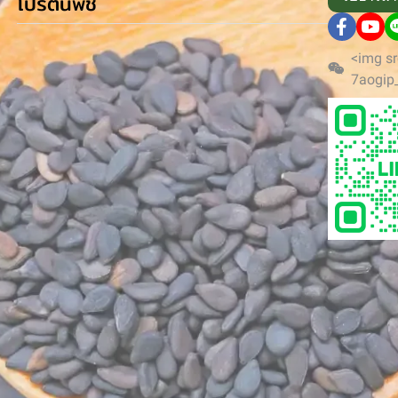
โปรตีนพืช
<img sr
7aogip