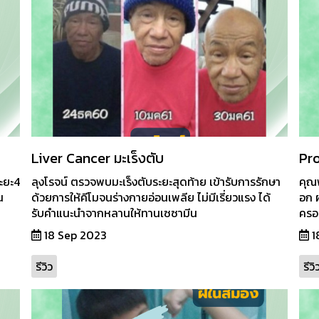
Liver Cancer มะเร็งตับ
Pro
ระยะ4
ลุงโรจน์ ตรวจพบมะเร็งตับระยะสุดท้าย เข้ารับการรักษา
คุณพ
น
ด้วยการให้คีโมจนร่างกายอ่อนเพลีย ไม่มีเรี่ยวแรง ได้
อก 
รับคำแนะนำจากหลานให้ทานเซซามีน
ครอบ
18 Sep 2023
1
รีวิว
รีวิ