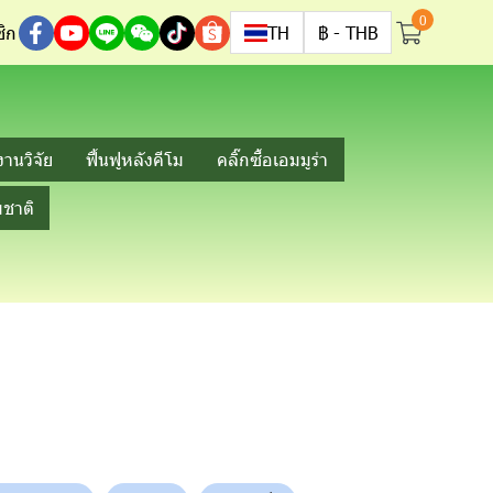
0
ิก
TH
฿
-
THB
งานวิจัย
ฟื้นฟูหลังคีโม
คลิ๊กซื้อเอมมูร่า
ชาติ