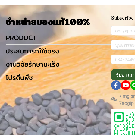
จำหน่ายของแท้100%
Subscribe
PRODUCT
ประสบการณ์ใช้จริง
งานวิจัยรักษามะเร็ง
รับข่าวสา
โปรตีนพืช
<img sr
7aogip