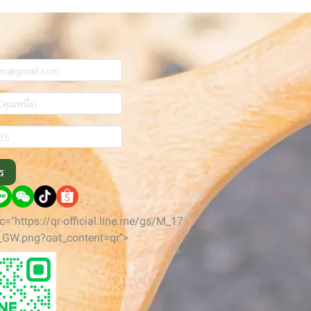
ร
c="https://qr-official.line.me/gs/M_17
_GW.png?oat_content=qr">