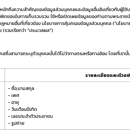
ักถึงความสำคัญของข้อมูลส่วนบุคคลและข้อมูลอื่นอันเกี่ยวกับผู้ใช้บริก
ามรับผิดชอบในการเก็บรวบรวม ใช้หรือเปิดเผยข้อมูลของท่านตามพระราช
มายอื่นที่เกี่ยวข้อง นโยบายการคุ้มครองข้อมูลส่วนบุคคล ("นโยบาย") น
ผย (รวมเรียกว่า "ประมวลผล")
ลซึ่งสามารถระบุตัวบุคคลนั้นได้ไม่ว่าทางตรงหรือทางอ้อม โดยที่เรานั
รายละเอียดและตัวอย
- ชื่อ,นามสกุล
- เพศ
- อายุ
- วันเดือนปีเกิด
- เลขประจำตัวประชาชน
- รูปถ่าย