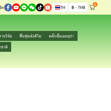
0
ิก
TH
฿
-
THB
งานวิจัย
ฟื้นฟูหลังคีโม
คลิ๊กซื้อเอมมูร่า
ชาติ