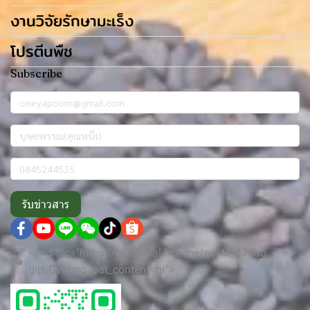
งานวิจัยรักษามะเร็ง
โปรตีนพืช
Subscribe
รับข่าวสาร
<img src="https://qr-official.line.me/gs/M_177ao
gip_GW.png?oat_content=qr">