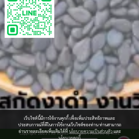
เว็บไซต์นี้มีการใช้งานคุกกี้ เพื่อเพิ่มประสิทธิภาพและ
ประสบการณ์ที่ดีในการใช้งานเว็บไซต์ของท่าน ท่านสามารถ
อ่านรายละเอียดเพิ่มเติมได้ที่
นโยบายความเป็นส่วนตัว
และ
Copyright 2023 | All Rights Reserved | Powered by MWE
นโยบายคุกกี้