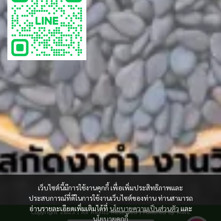
เว็บไซต์นี้มีการใช้งานคุกกี้ เพื่อเพิ่มประสิทธิภาพและ
ประสบการณ์ที่ดีในการใช้งานเว็บไซต์ของท่าน ท่านสามารถ
อ่านรายละเอียดเพิ่มเติมได้ที่
นโยบายความเป็นส่วนตัว
และ
Copyright 2023 | All Rights Reserved | Powered by MWE
นโยบายคุกกี้