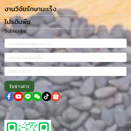
งานวิจัยรักษามะเร็ง
โปรตีนพืช
Subscribe
รับข่าวสาร
<img src="https://qr-official.line.me/gs/M_177ao
gip_GW.png?oat_content=qr">