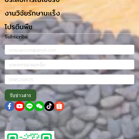
งานวิจัยรักษามะเร็ง
โปรตีนพืช
Subscribe
รับข่าวสาร
<img src="https://qr-official.line.me/gs/M_177ao
gip_GW.png?oat_content=qr">