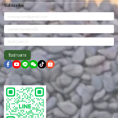
Subscribe
รับข่าวสาร
<img src="https://qr-official.line.me/gs/M_177ao
gip_GW.png?oat_content=qr">