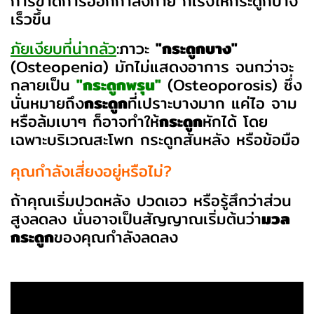
การขาดการออกกำลังกาย ก็เร่งให้กระดูกบาง
เร็วขึ้น
ภัยเงียบที่น่ากลัว
:
ภาวะ
"กระดูกบาง"
(Osteopenia) มักไม่แสดงอาการ จนกว่าจะ
กลายเป็น
"กระดูกพรุน"
(Osteoporosis) ซึ่ง
นั่นหมายถึง
กระดูก
ที่เปราะบางมาก แค่ไอ จาม
หรือล้มเบาๆ ก็อาจทำให้
กระดูก
หักได้ โดย
เฉพาะบริเวณสะโพก กระดูกสันหลัง หรือข้อมือ
คุณกำลังเสี่ยงอยู่หรือไม่?
ถ้าคุณเริ่มปวดหลัง ปวดเอว หรือรู้สึกว่าส่วน
สูงลดลง นั่นอาจเป็นสัญญาณเริ่มต้นว่า
มวล
กระดูก
ของคุณกำลังลดลง