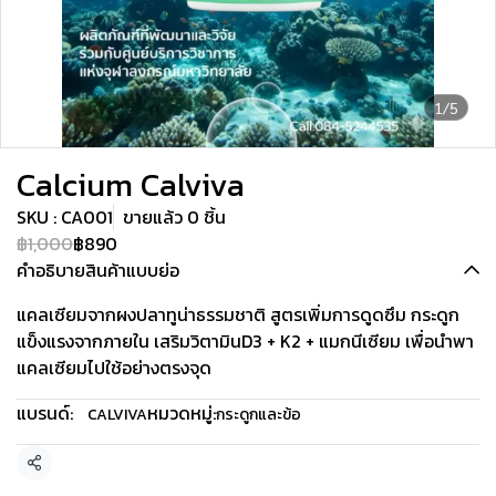
1/5
Calcium Calviva
SKU : CA001
ขายแล้ว 0 ชิ้น
฿1,000
฿890
คำอธิบายสินค้าแบบย่อ
แคลเซียมจากผงปลาทูน่าธรรมชาติ สูตรเพิ่มการดูดซึม กระดูก
แข็งแรงจากภายใน เสริมวิตามินD3 + K2 + แมกนีเซียม เพื่อนำพา
แคลเซียมไปใช้อย่างตรงจุด
แบรนด์:
หมวดหมู่:
CALVIVA
กระดูกและข้อ
แชร์