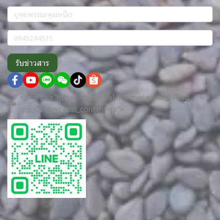
รับข่าวสาร
<img src="https://qr-official.line.me/gs/M_177ao
gip_GW.png?oat_content=qr">