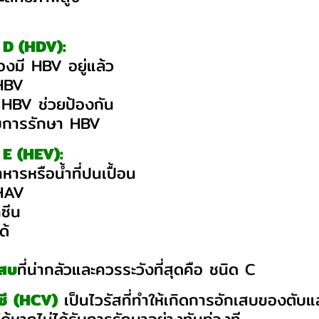
บ D (HDV):
องมี HBV อยู่แล้ว
 HBV
น HBV ช่วยป้องกัน
กับการรักษา HBV
 E (HEV):
หารหรือน้ำที่ปนเปื้อน
 HAV
คซีน
ด้
เสบ
ที่น่ากลัวและควรระวังที่สุดคือ ชนิด C
ซี
(HCV)
เป็นไวรัสที่ทำให้เกิดการอักเสบของตั