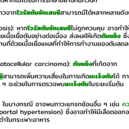
ได้หากไม่ได้รับการรักษาอย่างทันท่วงที
าวจาก
ไวรัสตับอักเสบซี
สามารถมีได้หลากหลายดังนี
osis): หาก
ไวรัสตับอักเสบซี
ไม่ถูกควบคุม อาจทำให
นื้อเยื่อตับอย่างต่อเนื่อง ส่งผลให้เกิด
ตับแข็ง
ซึ่
กแทนที่ด้วยเนื้อเยื่อแผลที่ทำให้การทำงานของตับลด
tocellular carcinoma):
ตับแข็ง
ที่เกิดจาก
ซี
สามารถเพิ่มความเสี่ยงในการเกิด
มะเร็งตับ
ได้ 
ะ ๆ จะช่วยในการตรวจพบ
มะเร็งตับ
ในระยะเริ่มต้น
ในบางกรณี อาจพบภาวะแทรกซ้อนอื่น ๆ เช่น
คว
portal hypertension) ซึ่งอาจทำให้มีเลือดออ
ดำในกระเพาะอาหาร