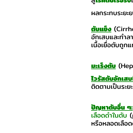
สู่
โรคตับเรื้อรัง
ผลกระทบระยะย
ตับแข็ง
(Cirrh
อักเสบและทำลายเ
เนื้อเยื่อตับถู
มะเร็งตับ
(Hepa
ไวรัสตับอักเสบ
ติดตามเป็นระย
ปัญหาตับอื่น ๆ:
เลือดดำในตับ
(
หรือหลอดเลือด