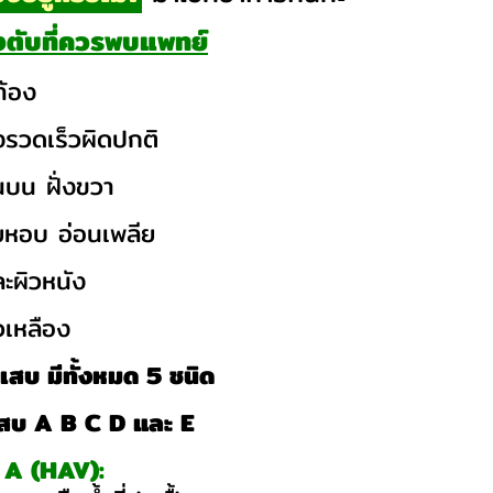
งตับที่ควรพบแพทย์
ท้อง
งรวดเร็วผิดปกติ
นบน ฝั่งขวา
ยหอบ อ่อนเพลีย
ะผิวหนัง
วเหลือง
ักเสบ มีทั้งหมด 5 ชนิด
กเสบ A B C D และ E
บ A (HAV):