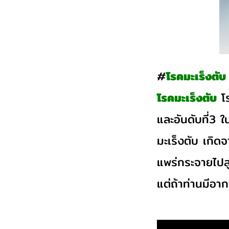
#
โรคมะเร็งตับ
โรคมะเร็งตับ
โร
และอันดับที่3
มะเร็งตับ เกิด
แพร่กระจายไปสู
แต่ถ้าท่านมีอา