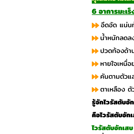
6 อาการมะเร็
อึดอัด แน่น
น้ำหนักลดล
ปวดท้องด้า
หายใจเหนื่อ
คันตามตัวแล
ตาเหลือง ตั
รู้จักไวรัสตับอ
คือไวรัสตับอั
ไวรัสตับอักเส