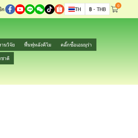
0
ิก
TH
฿
-
THB
งานวิจัย
ฟื้นฟูหลังคีโม
คลิ๊กซื้อเอมมูร่า
ชาติ